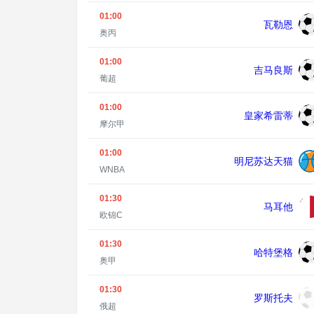
01:00
瓦勒恩
奥丙
01:00
吉马良斯
葡超
01:00
皇家希雷蒂
摩尔甲
01:00
明尼苏达天猫
WNBA
01:30
马耳他
欧锦C
01:30
哈特堡格
奥甲
01:30
罗斯托夫
俄超