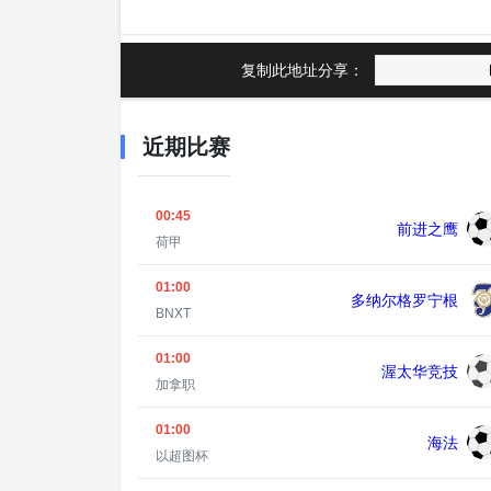
复制此地址分享：
近期比赛
00:45
前进之鹰
荷甲
01:00
多纳尔格罗宁根
BNXT
01:00
渥太华竞技
加拿职
01:00
海法
以超图杯