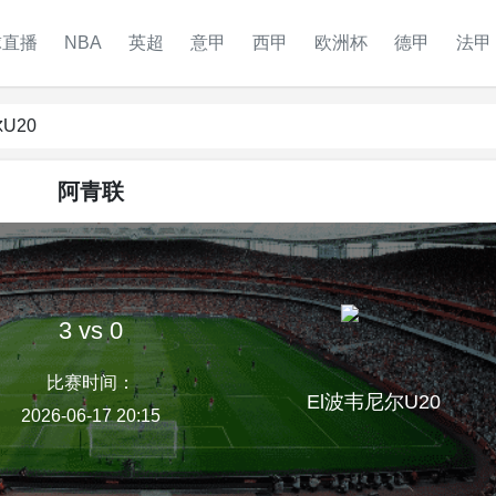
球直播
NBA
英超
意甲
西甲
欧洲杯
德甲
法甲
U20
阿青联
3 vs 0
比赛时间：
El波韦尼尔U20
2026-06-17 20:15