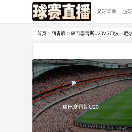
足球直播
篮
首页
>
阿青联
>
康巴塞雷斯U20VSEl波韦尼尔
康巴塞雷斯U20