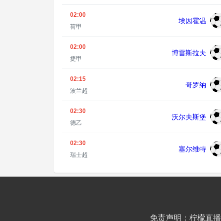
02:00
埃因霍温
荷甲
02:00
博雷斯拉夫
捷甲
02:15
哥罗纳
波兰超
02:30
沃尔夫斯堡
德乙
02:30
塞尔维特
瑞士超
免责声明：柠檬直播