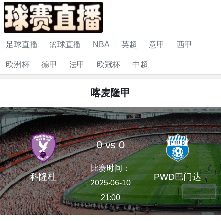
足球直播
篮球直播
NBA
英超
意甲
西甲
欧洲杯
德甲
法甲
欧冠杯
中超
喀麦隆甲
0 vs 0
比赛时间：
科隆杜
PWD巴门达
2025-06-10
21:00