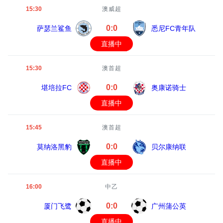
15:30
澳威超
0:0
萨瑟兰鲨鱼
悉尼FC青年队
直播中
15:30
澳首超
0:0
堪培拉FC
奥康诺骑士
直播中
15:45
澳首超
0:0
莫纳洛黑豹
贝尔康纳联
直播中
16:00
中乙
0:0
厦门飞鹭
广州蒲公英
直播中