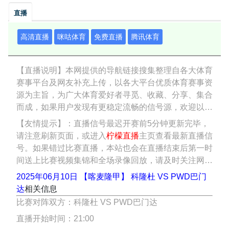
直播
高清直播
咪咕体育
免费直播
腾讯体育
【直播说明】本网提供的导航链接搜集整理自各大体育
赛事平台及网友补充上传，以各大平台优质体育赛事资
源为主旨，为广大体育爱好者寻觅、收藏、分享、集合
而成，如果用户发现有更稳定流畅的信号源，欢迎以
(当前页面链接、信号源名称、比赛信号链接、上传者
【友情提示】：直播信号最迟开赛前5分钟更新完毕，
名称)为格式，通过邮件方式上传相关链接，网友上传
请注意刷新页面，或进入
柠檬直播
主页查看最新直播信
链接不得包含违法违规内容。
号。如果错过比赛直播，本站也会在直播结束后第一时
间送上比赛视频集锦和全场录像回放，请及时关注网站
相应的录像回放频道。
2025年06月10日 【喀麦隆甲】 科隆杜 VS PWD巴门
达
相关信息
比赛对阵双方：科隆杜 VS PWD巴门达
直播开始时间：21:00