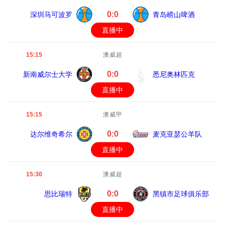
0:0
深圳马可波罗
青岛崂山啤酒
直播中
15:15
澳威超
0:0
新南威尔士大学
悉尼奥林匹克
直播中
15:15
澳威甲
0:0
达尔维奇希尔
麦克亚瑟公羊队
直播中
15:30
澳威超
0:0
思比瑞特
黑镇市足球俱乐部
直播中