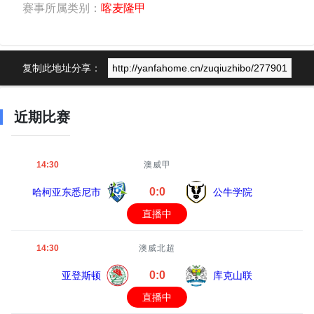
赛事所属类别：
喀麦隆甲
复制此地址分享：
近期比赛
14:30
澳威甲
0:0
哈柯亚东悉尼市
公牛学院
直播中
14:30
澳威北超
0:0
亚登斯顿
库克山联
直播中