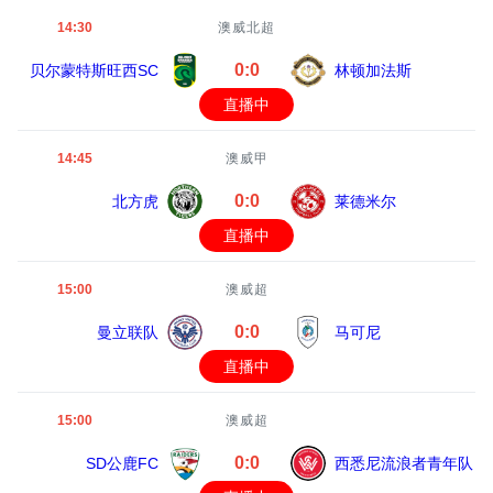
14:30
澳威北超
0:0
贝尔蒙特斯旺西SC
林顿加法斯
直播中
14:45
澳威甲
0:0
北方虎
莱德米尔
直播中
15:00
澳威超
0:0
曼立联队
马可尼
直播中
15:00
澳威超
0:0
SD公鹿FC
西悉尼流浪者青年队