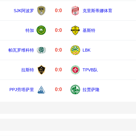
0:0
SJK阿波罗
克里斯蒂娜体育
0:0
特加
基斯特
0:0
帕瓦罗维科特
LBK
0:0
拉斯特
TPVB队
0:0
PPJ劳塔萨里
拉贾萨隆