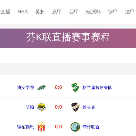
球直播
NBA
英超
意甲
西甲
欧洲杯
德甲
法甲
芬K联直播赛事赛程
0:0
迪安学院
格兰库拉后备队
0:0
艾帕
维夫克
0:0
谭柏勒恩
菲什联合