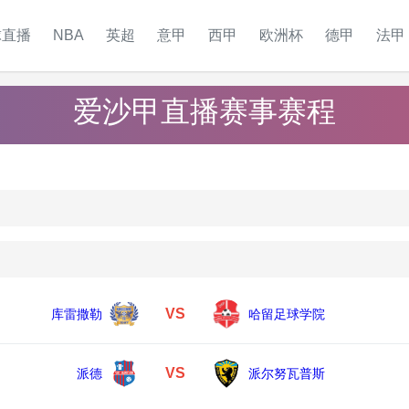
球直播
NBA
英超
意甲
西甲
欧洲杯
德甲
法甲
爱沙甲直播赛事赛程
VS
库雷撒勒
哈留足球学院
VS
派德
派尔努瓦普斯