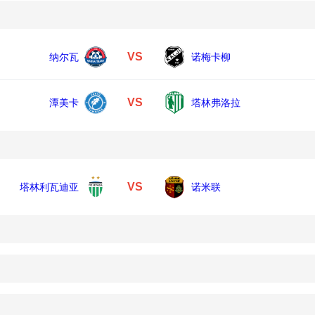
VS
纳尔瓦
诺梅卡柳
VS
潭美卡
塔林弗洛拉
VS
塔林利瓦迪亚
诺米联