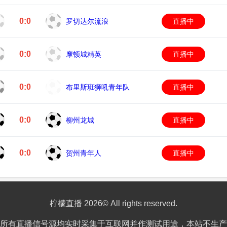
0:0
罗切达尔流浪
直播中
0:0
摩顿城精英
直播中
0:0
布里斯班狮吼青年队
直播中
0:0
柳州龙城
直播中
0:0
贺州青年人
直播中
柠檬直播 2026© All rights reserved.
所有直播信号源均实时采集于互联网并作测试用途，本站不生产