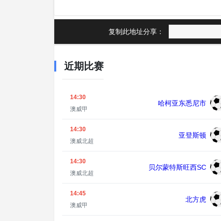
复制此地址分享：
近期比赛
14:30
哈柯亚东悉尼市
澳威甲
14:30
亚登斯顿
澳威北超
14:30
贝尔蒙特斯旺西SC
澳威北超
14:45
北方虎
澳威甲